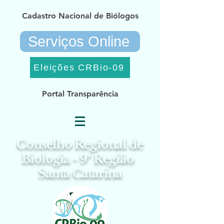
Cadastro Nacional de Biólogos
Serviços Online
Eleições CRBio-09
Portal Transparência
Conselho Regional de
Biologia - 9ª Região
Santa Catarina