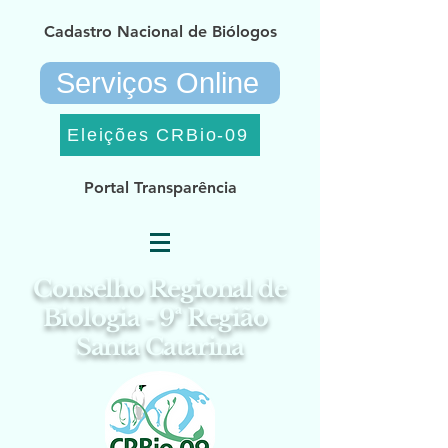
Cadastro Nacional de Biólogos
Serviços Online
Eleições CRBio-09
Portal Transparência
Conselho Regional de
Biologia - 9ª Região
Santa Catarina