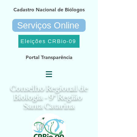
Cadastro Nacional de Biólogos
Serviços Online
Eleições CRBio-09
Portal Transparência
Conselho Regional de
Biologia - 9ª Região
Santa Catarina