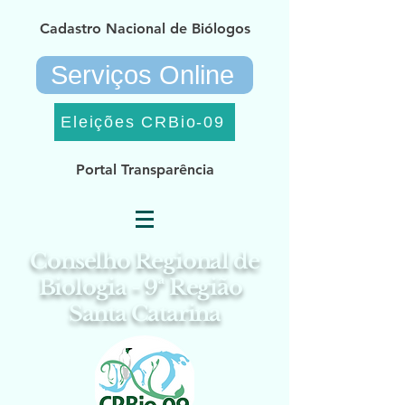
Cadastro Nacional de Biólogos
Serviços Online
Eleições CRBio-09
Portal Transparência
Conselho Regional de
Biologia - 9ª Região
Santa Catarina