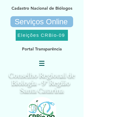
Cadastro Nacional de Biólogos
Serviços Online
Eleições CRBio-09
Portal Transparência
Conselho Regional de
Biologia - 9ª Região
Santa Catarina