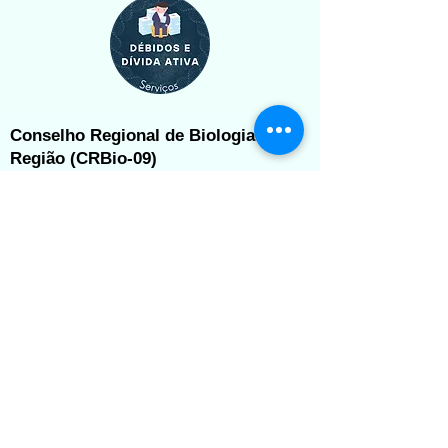
Conselho Regional de Biologia - 9ª
Região (CRBio-09)
Rua Cônego Bernardo, nº 101, Sala 902
Trindade
Florianópolis/SC - CEP 88036-570
Telefone: (48) 3112-1420
Horário de atendimento
: Segunda a sexta-feira
das 9h às 12h e das 13h30 às 16h
©2025 by CRBio-09. Proudly created with Wix.com