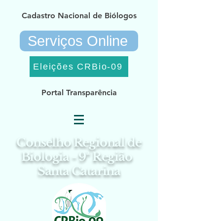
Cadastro Nacional de Biólogos
Serviços Online
Eleições CRBio-09
Portal Transparência
Conselho Regional de
Biologia - 9ª Região
Santa Catarina