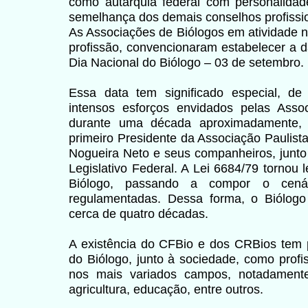
como autarquia federal com personalidade 
semelhança dos demais conselhos profission
As Associações de Biólogos em atividade 
profissão, convencionaram estabelecer a 
Dia Nacional do Biólogo – 03 de setembro.
Essa data tem significado especial, de
intensos esforços envidados pelas Asso
durante uma década aproximadamente, c
primeiro Presidente da Associação Paulist
Nogueira Neto e seus companheiros, junto
Legislativo Federal. A Lei 6684/79 tornou l
Biólogo, passando a compor o cenár
regulamentadas. Dessa forma, o Biólogo 
cerca de quatro décadas.
A existência do CFBio e dos CRBios tem pe
do Biólogo, junto à sociedade, como profi
nos mais variados campos, notadament
agricultura, educação, entre outros.