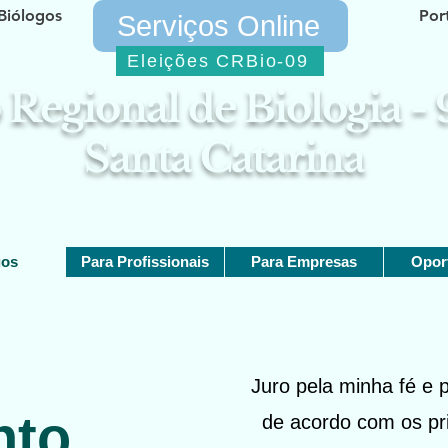
Biólogos
Por
Serviços Online
Eleições CRBio-09
Regional de Biologia -
Santa Catarina
gos
Para Profissionais
Para Empresas
Opor
Juro pela minha fé e 
nto
de acordo com os pri