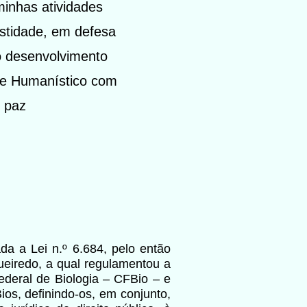
minhas atividades
estidade, em defesa
o desenvolvimento
o e Humanístico com
e paz
a a Lei n.º 6.684, pelo então
ueiredo, a qual regulamentou a
ederal de Biologia – CFBio – e
os, definindo-os, em conjunto,