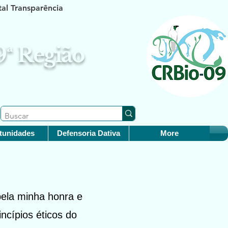
tal Transparência
 9ª Região
tunidades
Defensoria Dativa
More
pela minha honra e
ncípios éticos do