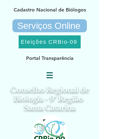
Cadastro Nacional de Biólogos
Serviços Online
Eleições CRBio-09
Portal Transparência
Conselho Regional de
Biologia - 9ª Região
Santa Catarina