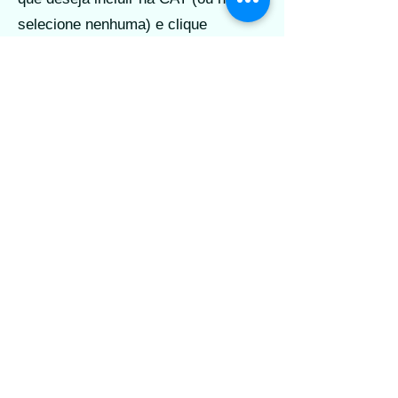
selecione nenhuma) e clique
em
Concluir
para baixar o arquivo
em formato .pdf.
Conselho Regional de Biologia - 9ª
Região (CRBio-09)
Rua Cônego Bernardo, nº 101, Sala 902
Trindade
Florianópolis/SC - CEP 88036-570
Telefone: (48) 3112-1420
Horário de atendimento
: Segunda a sexta-feira
das 9h às 12h e das 13h30 às 16h
©2025 by CRBio-09. Proudly created with Wix.com