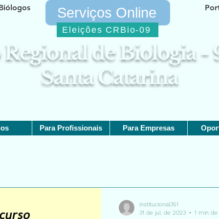
Biólogos
Por
Serviços Online
Eleições CRBio-09
Regional de Biologia -
Santa Catarina
gos
Para Profissionais
Para Empresas
Opor
institucional351
31 de jul. de 2023
1 min de 