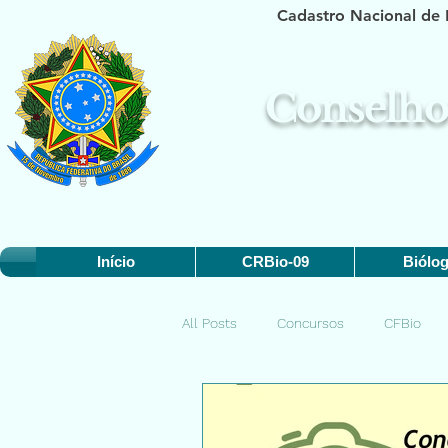
Cadastro Nacional de 
Conselho 
Início
CRBio-09
Biólo
All Posts
Concursos
CFBio