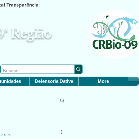
tal Transparência
 9ª Região
tunidades
Defensoria Dativa
More
leitura