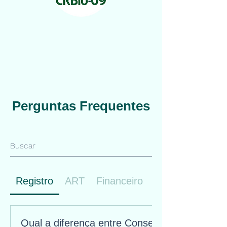
Perguntas Frequentes
Registro
ART
Financeiro
Pessoa Jurídica
Qual a diferença entre Conselho