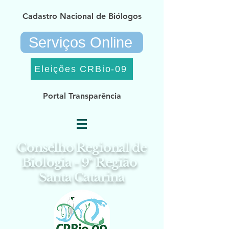
Cadastro Nacional de Biólogos
Serviços Online
Eleições CRBio-09
Portal Transparência
Conselho Regional de
Biologia - 9ª Região
Santa Catarina