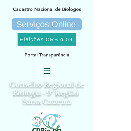
Cadastro Nacional de Biólogos
Serviços Online
Eleições CRBio-09
Portal Transparência
Conselho Regional de
Biologia - 9ª Região
Santa Catarina