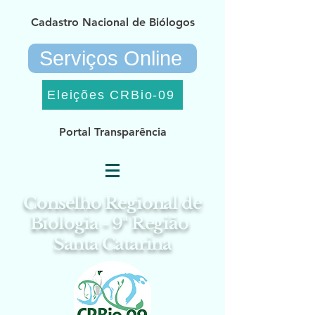
Cadastro Nacional de Biólogos
Serviços Online
Eleições CRBio-09
Portal Transparência
Conselho Regional de
Biologia - 9ª Região
Santa Catarina