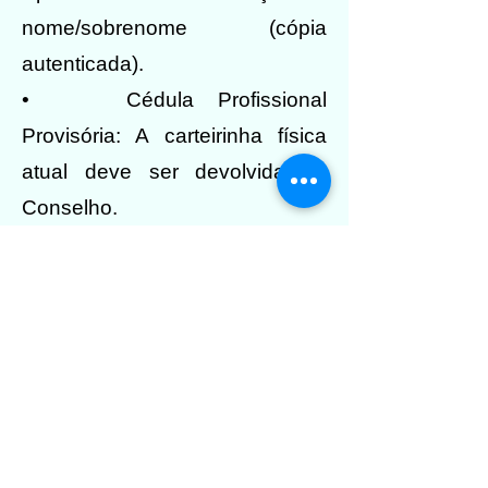
nome/sobrenome (cópia
autenticada).
• Cédula Profissional
Provisória: A carteirinha física
atual deve ser devolvida ao
Conselho.
Passo a Passo para Inscrição
Etapa 1: Solicitação On-line
1. Acesse o
Sistema CRBio-
09
.
2. Faça o login com seu CPF