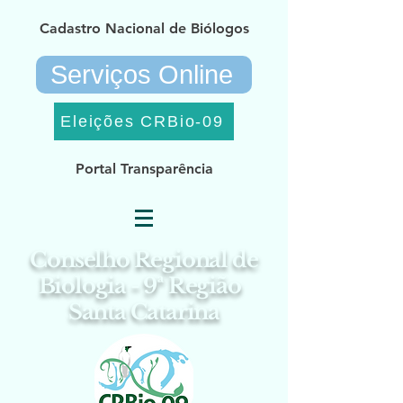
Cadastro Nacional de Biólogos
Serviços Online
Eleições CRBio-09
Portal Transparência
Conselho Regional de
Biologia - 9ª Região
Santa Catarina